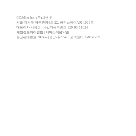
©G&Net Inc. (주)지앤넷
서울 강서구 마곡중앙4로 22, 파인스퀘어A동 1008호
대표이사:서광희 | 사업자등록번호:120-86-11824
개인정보처리방침
|
서비스이용약관
통신판매번호:2024-서울강서-3747 | 고객센터:1588-1709