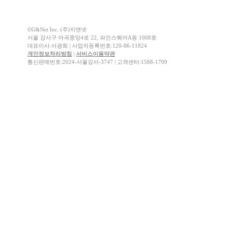
©G&Net Inc. (주)지앤넷
서울 강서구 마곡중앙4로 22, 파인스퀘어A동 1008호
대표이사:서광희 | 사업자등록번호:120-86-11824
개인정보처리방침
|
서비스이용약관
통신판매번호:2024-서울강서-3747 | 고객센터:1588-1709